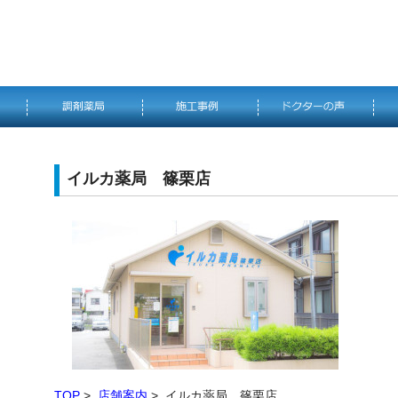
イルカ薬局 篠栗店
TOP
>
店舗案内
> イルカ薬局 篠栗店